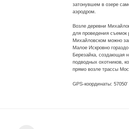
затонувшем в озере само
аэродром.
Возле деревни Михайлов
для проведения съемок 
Михайловском можно зан
Малое Искровно гораздо
Березайка, создающая н
подводных охотников, ко
прямо возле трассы Моск
GPS-координаты: 57050′ 3