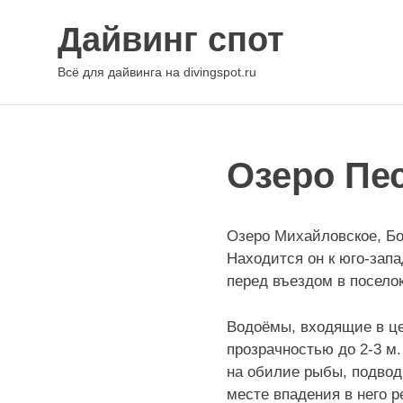
Перейти
Дайвинг спот
к
содержимому
Всё для дайвинга на divingspot.ru
Озеро Пе
Озеро Михайловское, Бо
Находится он к юго-зап
перед въездом в поселок
Водоёмы, входящие в це
прозрачностью до 2-3 м.
на обилие рыбы, подводн
месте впадения в него р