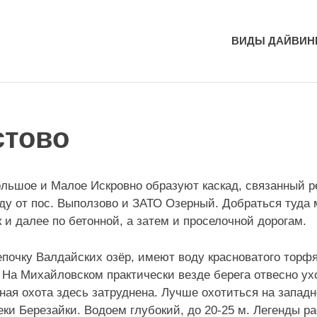
ВИДЫ ДАЙВИН
стово
льшое и Малое Искровно образуют каскад, связанный р
аду от пос. Выползово и ЗАТО Озерный. Добраться туда 
 и далее по бетонной, а затем и проселочной дорогам.
почку Валдайских озёр, имеют воду красноватого торфя
 На Михайловском практически везде берега отвесно ухо
ая охота здесь затруднена. Лучше охотиться на западн
еки Березайки. Водоем глубокий, до 20-25 м. Легенды р