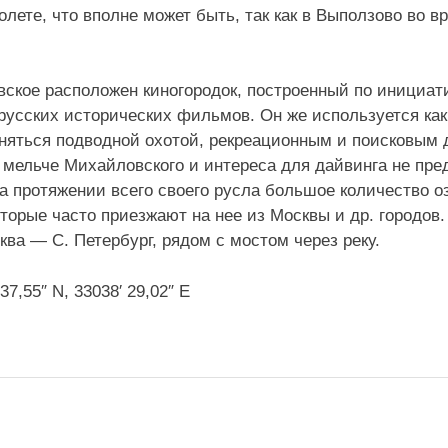
лете, что вполне может быть, так как в Выползово во 
ское расположен киногородок, построенный по инициат
русских исторических фильмов. Он же используется как
яться подводной охотой, рекреационным и поисковым 
 мельче Михайловского и интереса для дайвинга не пре
а протяжении всего своего русла большое количество о
торые часто приезжают на нее из Москвы и др. городов
ва — С. Петербург, рядом с мостом через реку.
7,55″ N, 33038′ 29,02″ E