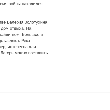
время войны находился
иве Валерия Золотухина
 дом отдыха. На
дайвингом. Большое и
дставляют. Река
зер, интересна для
. Лагерь можно поставить