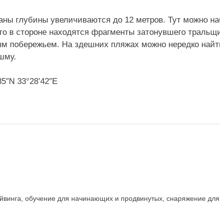
ианы глубины увеличиваются до 12 метров. Тут можно 
го в стороне находятся фрагменты затонувшего тральщи
ым побережьем. На здешних пляжах можно нередко най
шму.
5″N 33°28’42″E
 дайвинга, обучение для начинающих и продвинутых, снаряжение дл