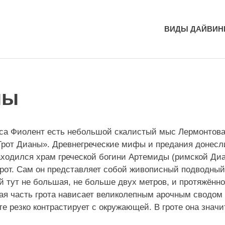
ВИДЫ ДАЙВИН
ны
са Фиолент есть небольшой скалистый мыс Лермонтова,
Грот Дианы». Древнегреческие мифы и предания донесли
аходился храм греческой богини Артемиды (римской Диа
грот. Сам он представляет собой живописный подводный
й тут не большая, не больше двух метров, и протяжённо
ная часть грота нависает великолепным арочным сводом
е резко контрастирует с окружающей. В гроте она значи