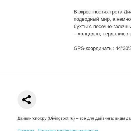
В окрестностях грота Д
подводный мир, а немно
бухты с песочно-галечн
– халцедон, сердолик, я
GPS-координаты: 44°30’3
Дайвингспот.ру (Divingspot.ru) – всё для дайвинга: виды
Правила
Политика конфиденциальности