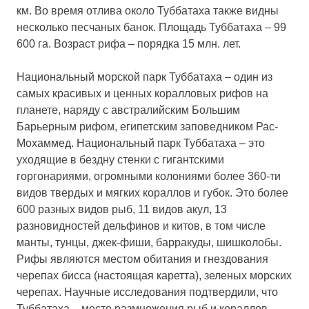
км. Во время отлива около Туббатаха также видны
несколько песчаных банок. Площадь Туббатаха – 99
600 га. Возраст рифа – порядка 15 млн. лет.
Национальный морской парк Туббатаха – один из
самых красивых и ценных коралловых рифов на
планете, наряду с австралийским Большим
Барьерным рифом, египетским заповедником Рас-
Мохаммед. Национальный парк Туббатаха – это
уходящие в бездну стенки с гигантскими
горгонариями, огромными колониями более 360-ти
видов твердых и мягких кораллов и губок. Это более
600 разных видов рыб, 11 видов акул, 13
разновидностей дельфинов и китов, в том числе
манты, тунцы, джек-фиши, барракуды, шишколобы.
Рифы являются местом обитания и гнездования
черепах бисса (настоящая каретта), зеленых морских
черепах. Научные исследования подтвердили, что
Туббатаха – место размножения рыб и кораллов,