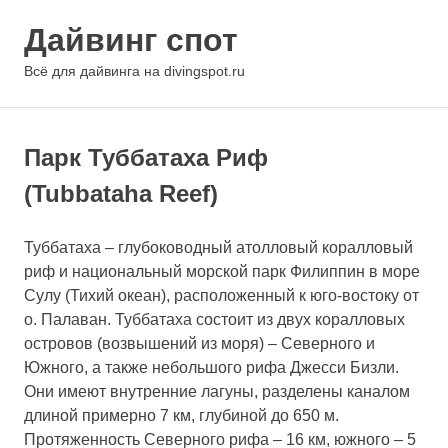
Перейти
Дайвинг спот
к
содержимому
МЕНЮ
Всё для дайвинга на divingspot.ru
Парк Туббатаха Риф
(Tubbataha Reef)
Туббатаха – глубоководный атолловый коралловый
риф и национальный морской парк Филиппин в море
Сулу (Тихий океан), расположенный к юго-востоку от
о. Палаван. Туббатаха состоит из двух коралловых
островов (возвышений из моря) – Северного и
Южного, а также небольшого рифа Джесси Бизли.
Они имеют внутренние лагуны, разделены каналом
длиной примерно 7 км, глубиной до 650 м.
Протяженность Северного рифа – 16 км, южного – 5