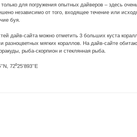
 только для погружения опытных дайверов – здесь очень
ешено независимо от того, входящее течение или исхо
чие буя.
тей дайв-сайта можно отметить 3 больших куста коралл
и разноцветных мягких кораллов. На дайв-сайте обита
рракуды, рыба-скорпион и стеклянная рыба.
’N, 72⁰25’893’’E