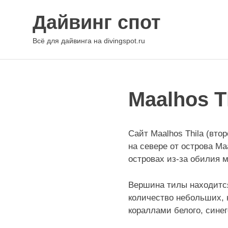
Перейти
Дайвинг спот
к
содержимому
Всё для дайвинга на divingspot.ru
Maalhos T
Сайт Maalhos Thila (вто
на севере от острова Ma
островах из-за обилия 
Вершина тилы находится
количество небольших, 
кораллами белого, синег