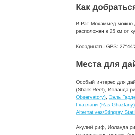
Как добратьс
В Рас Мохаммед можно 
расположен в 25 км от к
Координаты GPS: 27°44’2
Места для да
Особый интерес для да
(Shark Reef), Иоланда ри
Observatory)
,
Ээль Гарде
Гхазлани (Ras Ghazlany)
Alternatives/Stingray Stat
Акулий риф, Иоланда р
расположены рядом. Ане