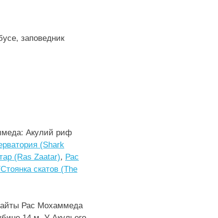
усе, заповедник
ммеда: Акулий риф
ерватория (Shark
тар (Ras Zaatar)
,
Рас
Стоянка скатов (The
-сайты Рас Мохаммеда
бине 14 м. У Акульего