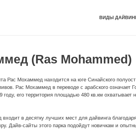
ВИДЫ ДАЙВИН
ммед (Ras Mohammed)
та Рас Мохаммед находится на юге Синайского полуост
аливов. Рас Мохаммед в переводе с арабского означает 
89 году, его территория площадью 480 кв.км охватывает
 входит в десятку лучших мест для дайвинга благодар
ру. Дайв-сайты этого парка подойдут новичкам и опыт