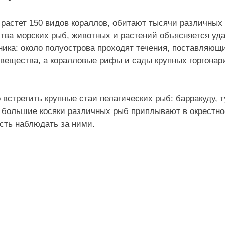
растет 150 видов кораллов, обитают тысячи различных
ства морских рыб, животных и растений объясняется у
ика: около полуострова проходят течения, поставляю
 вещества, а коралловые рифы и сады крупных горгона
стретить крупные стаи пелагических рыб: барракуду, ту
т большие косяки различных рыб приплывают в окрестно
сть наблюдать за ними.