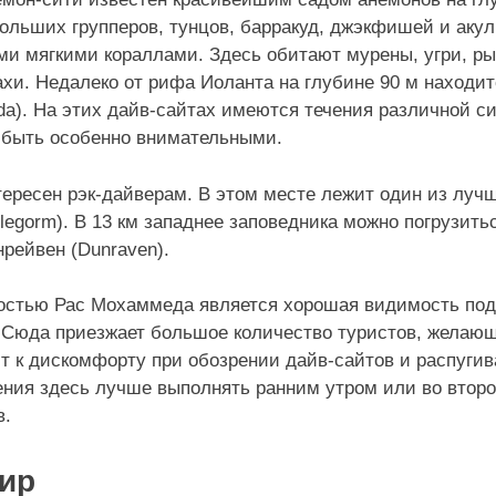
ольших групперов, тунцов, барракуд, джэкфишей и акул
и мягкими кораллами. Здесь обитают мурены, угри, р
хи. Недалеко от рифа Иоланта на глубине 90 м находи
nda). На этих дайв-сайтах имеются течения различной с
 быть особенно внимательными.
ересен рэк-дайверам. В этом месте лежит один из луч
tlegorm). В 13 км западнее заповедника можно погрузить
рейвен (Dunraven).
остью Рас Мохаммеда является хорошая видимость под
ю. Сюда приезжает большое количество туристов, желаю
ит к дискомфорту при обозрении дайв-сайтов и распугив
ения здесь лучше выполнять ранним утром или во второй
в.
ир