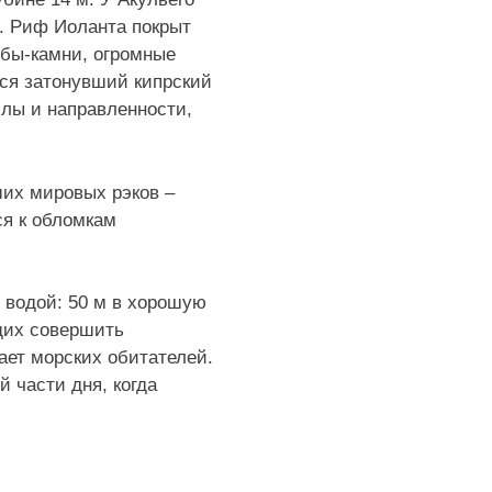
. Риф Иоланта покрыт
ыбы-камни, огромные
тся затонувший кипрский
илы и направленности,
ших мировых рэков –
ся к обломкам
 водой: 50 м в хорошую
щих совершить
ает морских обитателей.
 части дня, когда