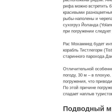
рифа можно встретить б
красивыми разноцветным
рыбы-наполены и черепа
сухогруз Йоланда (Yola
при погружении следует
Рас Мохаммед будет инт
корабль Тистлегорм (Tis
старинного парохода Дан
Отличительной особенн
погоду, 30 м – в плоху
погружения, что привод
По этой причине погруж
спадает наплыв туристо
Подводный м