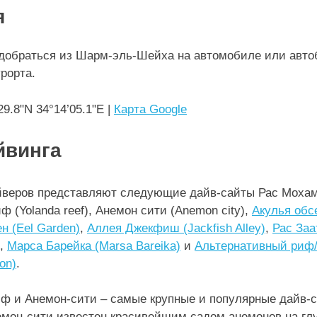
я
добраться из Шарм-эль-Шейха на автомобиле или автоб
урорта.
9.8"N 34°14’05.1"E |
Карта Google
йвинга
йверов представляют следующие дайв-сайты Рас Моха
ф (Yolanda reef), Анемон сити (Anemon city),
Акулья обс
н (Eel Garden)
,
Аллея Джекфиш (Jackfish Alley)
,
Рас Заа
,
Марса Барейка (Marsa Bareika)
и
Альтернативный риф/
ion)
.
иф и Анемон-сити – самые крупные и популярные дайв
мон-сити известен красивейшим садом анемонов на глу